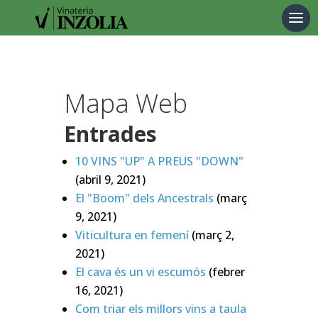
Products
search
Mapa Web
Entrades
10 VINS "UP" A PREUS "DOWN"
(abril 9, 2021)
El "Boom" dels Ancestrals
(març
9, 2021)
Viticultura en femení
(març 2,
2021)
El cava és un vi escumós
(febrer
16, 2021)
Com triar els millors vins a taula