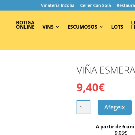
Vinateria Inzolia
Celler Can Solà
Restaura
BOTIGA
L
ONLINE
VINS
ESCUMOSOS
LOTS
I
VIÑA ESMERA
9,40
€
quantitat
Afegeix
de
VIÑA
ESMERALDA
A partir de 6 uni
DE
9,05
€