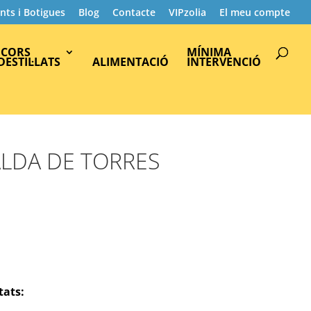
nts i Botigues
Blog
Contacte
VIPzolia
El meu compte
Products
search
ICORS
MÍNIMA
 DESTIL·LATS
ALIMENTACIÓ
INTERVENCIÓ
LDA DE TORRES
tats: