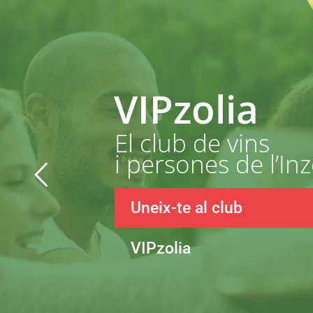
VIPzolia
El club de vins
i persones de l’Inz
Uneix-te al club
VIPzolia