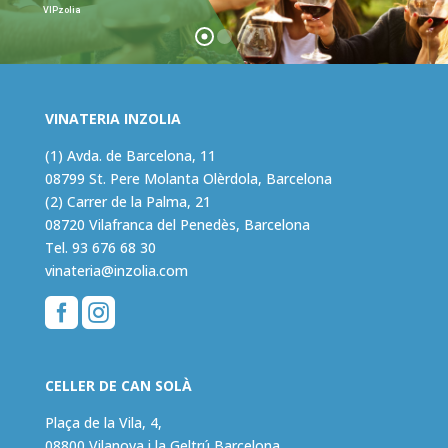
VIPzolia
VINATERIA INZOLIA
(1) Avda. de Barcelona, 11
08799 St. Pere Molanta Olèrdola, Barcelona
(2) Carrer de la Palma, 21
08720 Vilafranca del Penedès, Barcelona
Tel.
93 676 68 30
vinateria@inzolia.com


CELLER DE CAN SOLÀ
Plaça de la Vila, 4,
08800 Vilanova i la Geltrú Barcelona