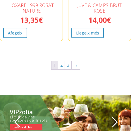
LOXAREL 999 ROSAT
JUVE & CAMPS BRUT
NATURE
ROSE
13,35
€
14,00
€
Afegeix
Llegeix més
1
2
3
→
VIPzolia
El club de vins
i persones de l’Inzolia.
Uneix-te al club