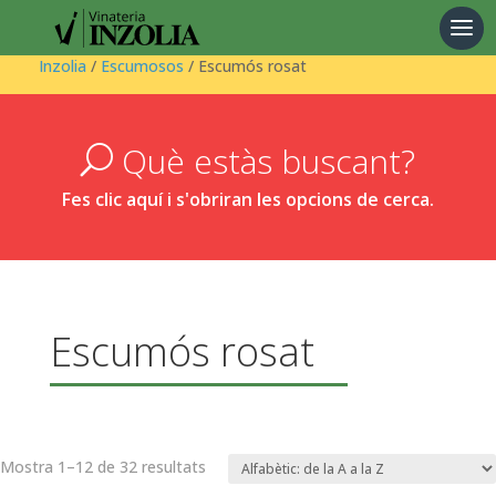
Products
search
Inzolia
/
Escumosos
/ Escumós rosat
Què estàs buscant?
U
Fes clic aquí i s'obriran les opcions de cerca.
Escumós rosat
Mostra 1–12 de 32 resultats