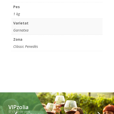
Pes
1 kg
Varietat
Garnatxa
Zona
Clàssic Penedès
VIPzolia
El club de vins