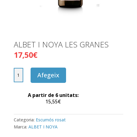
ALBET I NOYA LES GRANES
17,50
€
quantitat
Afegeix
de
ALBET
I
A partir de 6 unitats:
NOYA
15,55
€
LES
GRANES
Categoria:
Escumós rosat
Marca:
ALBET I NOYA