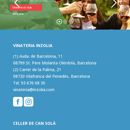
i persones de l’Inzolia.
Uneix-te al club
VIPzolia
VINATERIA INZOLIA
(1) Avda. de Barcelona, 11
08799 St. Pere Molanta Olèrdola, Barcelona
(2) Carrer de la Palma, 21
08720 Vilafranca del Penedès, Barcelona
Tel.
93 676 68 30
vinateria@inzolia.com


CELLER DE CAN SOLÀ