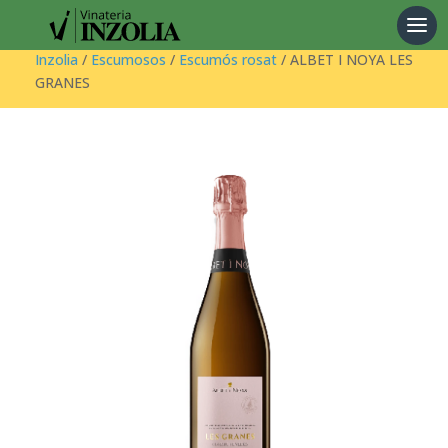
Products
search
Inzolia
/
Escumosos
/
Escumós rosat
/ ALBET I NOYA LES
GRANES