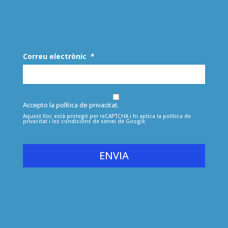
Correu electrònic
*
Accepto la política de privacitat.
Aquest lloc està protegit per reCAPTCHA i hi aplica la
política de
privacitat
i les
condicions de servei
de Google.