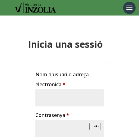
Products
search
Inicia una sessió
Nom d'usuari o adreça
Obligatori
electrònica
*
Obligatori
Contrasenya
*