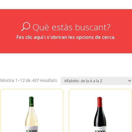
Què estàs buscant?
U
Fes clic aquí i s'obriran les opcions de cerca.
Mostra 1–12 de 437 resultats