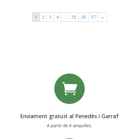
1
2
3
4
…
35
36
37
→

Enviament gratuït al Penedès i Garraf
A partir de 6 ampolles.