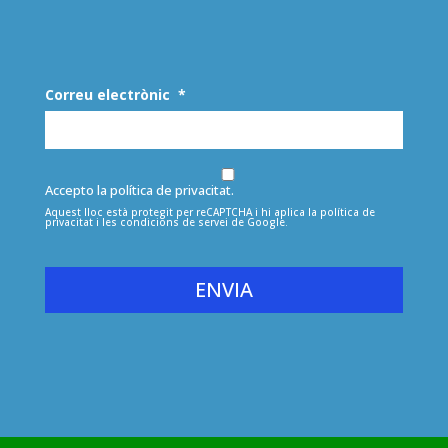
Correu electrònic
*
Accepto la política de privacitat.
Aquest lloc està protegit per reCAPTCHA i hi aplica la
política de
privacitat
i les
condicions de servei
de Google.