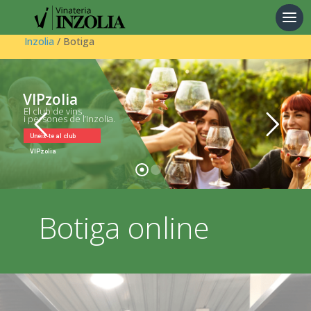
Products
search
Inzolia
/ Botiga
VIPzolia
El club de vins
i persones de l’Inzolia.
Uneix-te al club
VIPzolia
Botiga online