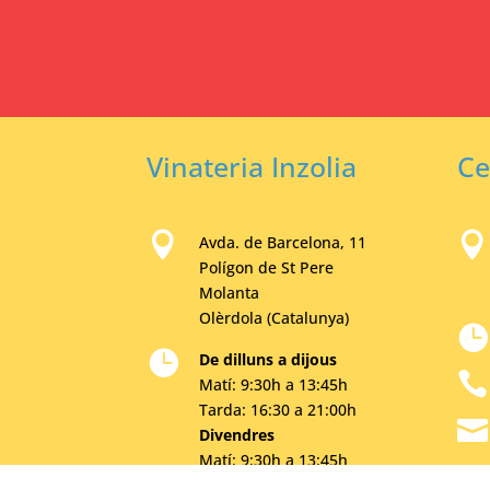
Vinateria Inzolia
Ce


Avda. de Barcelona, 11
Polígon de St Pere
Molanta
Olèrdola (Catalunya)


De dilluns a dijous

Matí: 9:30h a 13:45h
Tarda: 16:30 a 21:00h

Divendres
Matí: 9:30h a 13:45h
Tarda: 17:00h a 21:30h