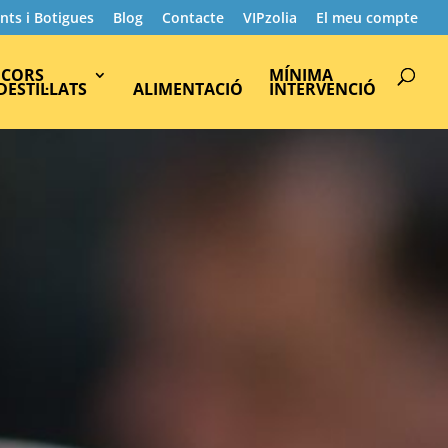
nts i Botigues
Blog
Contacte
VIPzolia
El meu compte
Products
search
ICORS
MÍNIMA
 DESTIL·LATS
ALIMENTACIÓ
INTERVENCIÓ