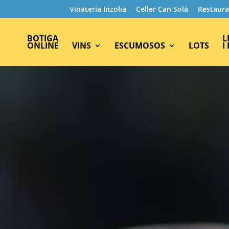
Vinateria Inzolia
Celler Can Solà
Restaura
BOTIGA
L
ONLINE
VINS
ESCUMOSOS
LOTS
I