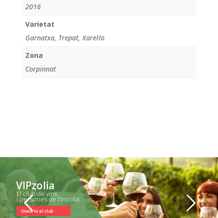
2016
Varietat
Garnatxa, Trepat, Xarel·lo
Zona
Corpinnat
VIPzolia
El club de vins
i persones de l’Inzolia.
Uneix-te al club