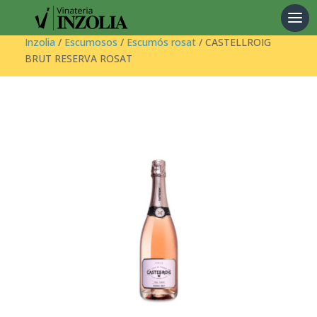
Products
search
Inzolia
/
Escumosos
/
Escumós rosat
/ CASTELLROIG
BRUT RESERVA ROSAT