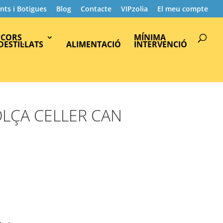
nts i Botigues
Blog
Contacte
VIPzolia
El meu compte
Products
search
ICORS
MÍNIMA
 DESTIL·LATS
ALIMENTACIÓ
INTERVENCIÓ
LÇA CELLER CAN