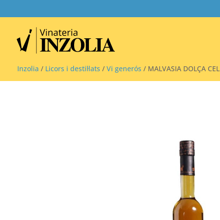
Inzolia
/
Licors i destil·lats
/
Vi generós
/ MALVASIA DOLÇA CEL