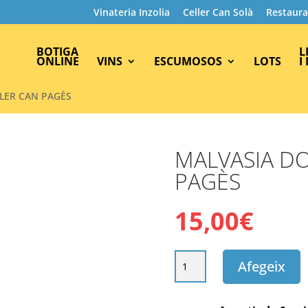
Vinateria Inzolia
Celler Can Solà
Restaura
BOTIGA
L
ONLINE
VINS
ESCUMOSOS
LOTS
I
LER CAN PAGÈS
MALVASIA DO
PAGÈS
15,00
€
quantitat
Afegeix
de
MALVASIA
DOLÇA