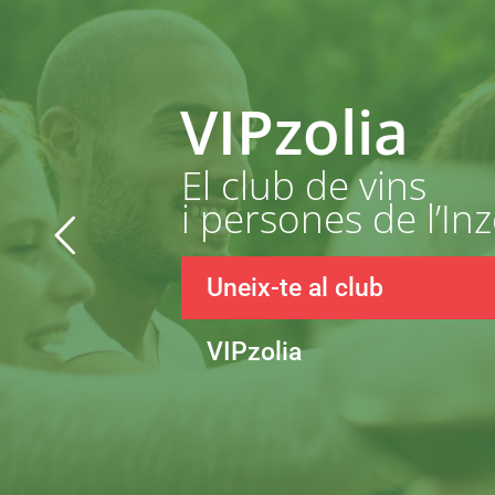
VIPzolia
El club de vins
i persones de l’Inz
Uneix-te al club
VIPzolia