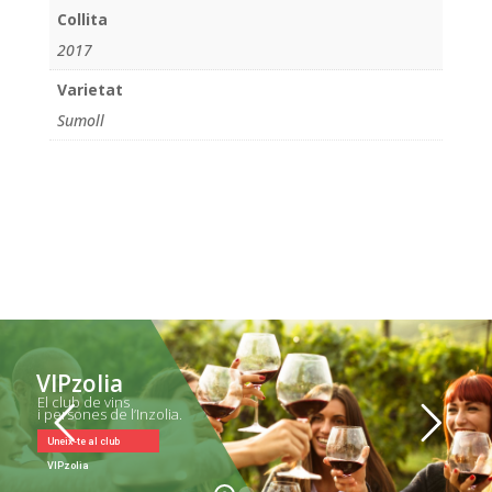
Collita
2017
Varietat
Sumoll
VIPzolia
El club de vins
i persones de l’Inzolia.
Uneix-te al club
VIPzolia