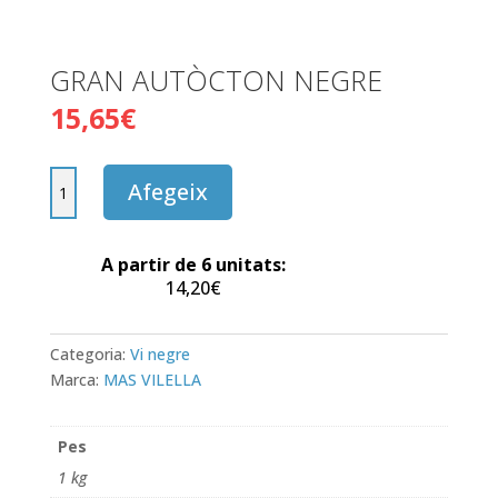
GRAN AUTÒCTON NEGRE
15,65
€
quantitat
Afegeix
de
GRAN
AUTÒCTON
A partir de 6 unitats:
NEGRE
14,20
€
Categoria:
Vi negre
Marca:
MAS VILELLA
Pes
1 kg