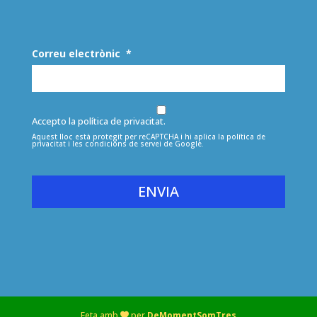
Correu electrònic
*
Accepto la política de privacitat.
Aquest lloc està protegit per reCAPTCHA i hi aplica la
política de
privacitat
i les
condicions de servei
de Google.
tot
Feta amb
per
DeMomentSomTres
