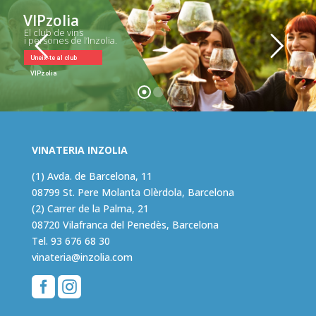
VIPzolia
El club de vins
i persones de l’Inzolia.
Uneix-te al club
VIPzolia
VINATERIA INZOLIA
(1) Avda. de Barcelona, 11
08799 St. Pere Molanta Olèrdola, Barcelona
(2) Carrer de la Palma, 21
08720 Vilafranca del Penedès, Barcelona
Tel.
93 676 68 30
vinateria@inzolia.com

