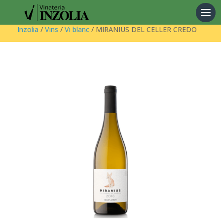
Products
search
Inzolia
/
Vins
/
Vi blanc
/ MIRANIUS DEL CELLER CREDO