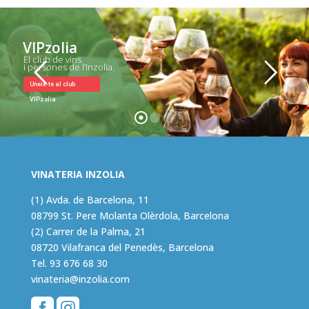
VIPzolia
El club de vins
i persones de l’Inzolia.
Uneix-te al club
VIPzolia
VINATERIA INZOLIA
(1) Avda. de Barcelona, 11
08799 St. Pere Molanta Olèrdola, Barcelona
(2) Carrer de la Palma, 21
08720 Vilafranca del Penedès, Barcelona
Tel.
93 676 68 30
vinateria@inzolia.com

