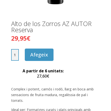
Alto de los Zorros AZ AUTOR
Reserva
29,95
€
quantitat
Afegeix
de
Alto
de
A partir de 6 unitats:
los
27,60
€
Zorros
AZ
Complex i potent, carnós i rodó, llarg en boca amb
AUTOR
sensacions de fruita madura, regalèssia de pal i
Reserva
torrats.
Ideal per: F
ormatges curats i plats principals amb