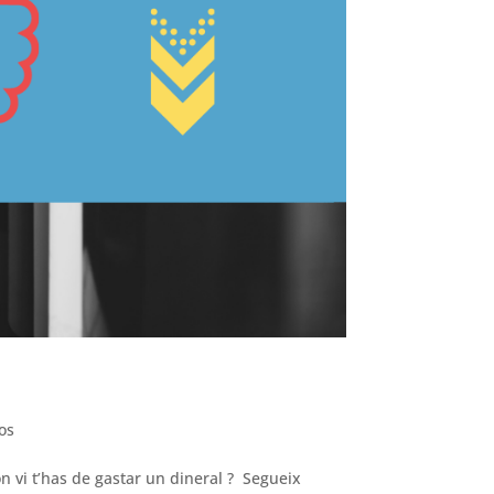
os
 vi t’has de gastar un dineral ? Segueix