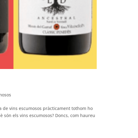
umosos
la de vins escumosos pràcticament tothom ho
uè són els vins escumosos? Doncs, com haureu