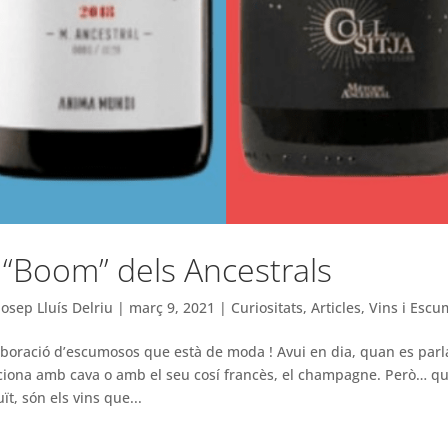
 “Boom” dels Ancestrals
Josep Lluís Delriu
|
març 9, 2021
|
Curiositats
,
Articles
,
Vins i Esc
aboració d’escumosos que està de moda ! Avui en dia, quan es par
ciona amb cava o amb el seu cosí francès, el champagne. Però… q
ït, són els vins que...