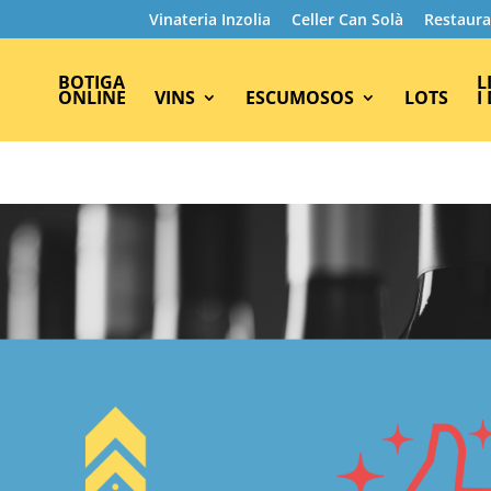
Vinateria Inzolia
Celler Can Solà
Restaura
BOTIGA
L
ONLINE
VINS
ESCUMOSOS
LOTS
I