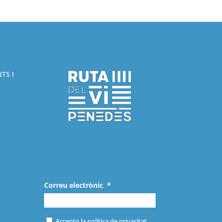
TS I
Correu electrònic
*
Accepto la política de privacitat.