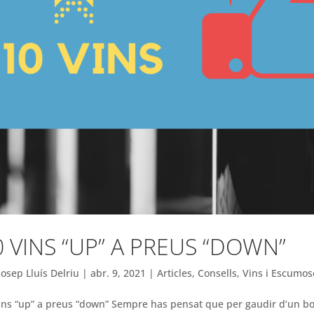
0 VINS “UP” A PREUS “DOWN”
Josep Lluís Delriu
|
abr. 9, 2021
|
Articles
,
Consells
,
Vins i Escumos
ins “up” a preus “down” Sempre has pensat que per gaudir d’un bon