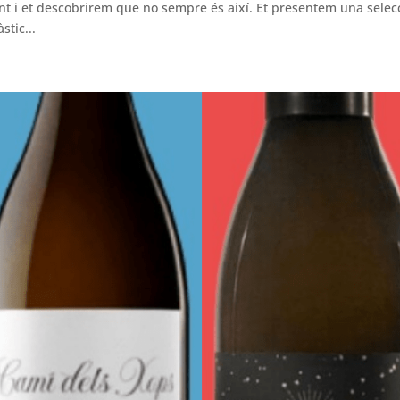
int i et descobrirem que no sempre és així. Et presentem una selecc
stic...