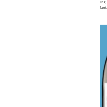
lleg
fantà