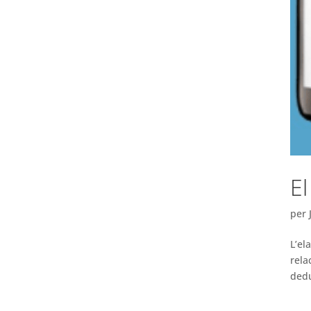
El
per
L’el
rela
dedu