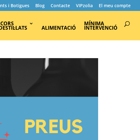
nts i Botigues
Blog
Contacte
VIPzolia
El meu compte
Products
search
ICORS
MÍNIMA
 DESTIL·LATS
ALIMENTACIÓ
INTERVENCIÓ