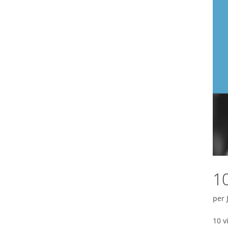
1
per
10 v