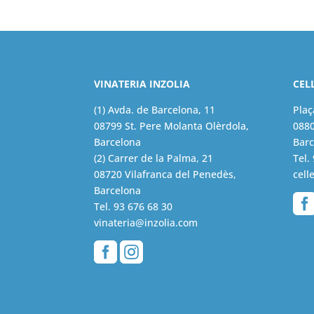
VINATERIA INZOLIA
CEL
(1) Avda. de Barcelona, 11
Plaç
08799 St. Pere Molanta Olèrdola,
0880
Barcelona
Barc
(2) Carrer de la Palma, 21
Tel.
08720 Vilafranca del Penedès,
cell
Barcelona
Tel.
93 676 68 30
vinateria@inzolia.com

