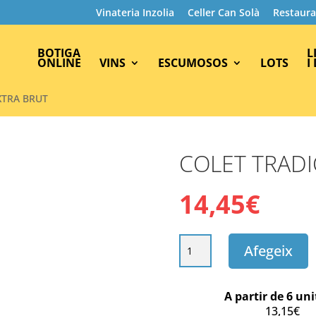
Vinateria Inzolia
Celler Can Solà
Restaura
BOTIGA
L
ONLINE
VINS
ESCUMOSOS
LOTS
I
XTRA BRUT
COLET TRADI
14,45
€
quantitat
Afegeix
de
COLET
TRADICIONAL
A partir de 6 uni
EXTRA
13,15
€