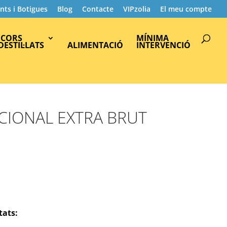
nts i Botigues
Blog
Contacte
VIPzolia
El meu compte
Products
search
ICORS
MÍNIMA
 DESTIL·LATS
ALIMENTACIÓ
INTERVENCIÓ
CIONAL EXTRA BRUT
tats: