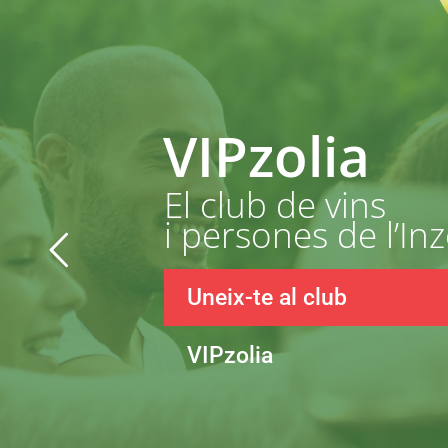
VIPzolia
El club de vins
i persones de l’Inz
Uneix-te al club
VIPzolia