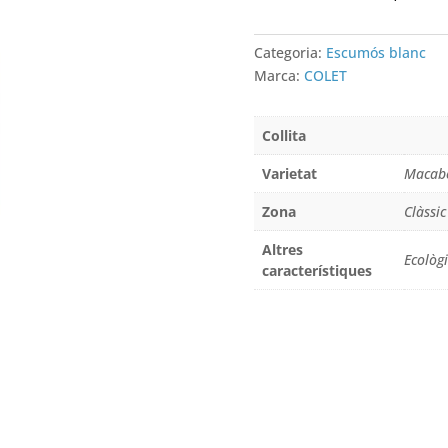
BRUT
Categoria:
Escumós blanc
Marca:
COLET
Collita
Varietat
Macabe
Zona
Clàssi
Altres
Ecològi
característiques