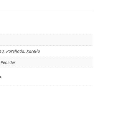
u, Parellada, Xarel·lo
c Penedès
c