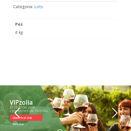
Categoria:
Lots
Pes
6 kg
VIPzolia
El club de vins
i persones de l’Inzolia.
Uneix-te al club
VIPzolia