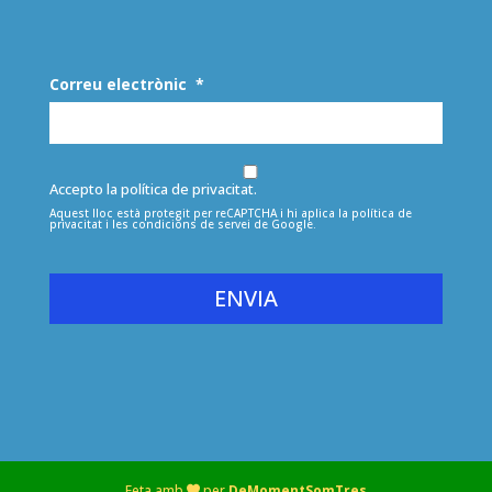
Correu electrònic
*
Accepto la política de privacitat.
Aquest lloc està protegit per reCAPTCHA i hi aplica la
política de
privacitat
i les
condicions de servei
de Google.
tot
Feta amb
per
DeMomentSomTres
