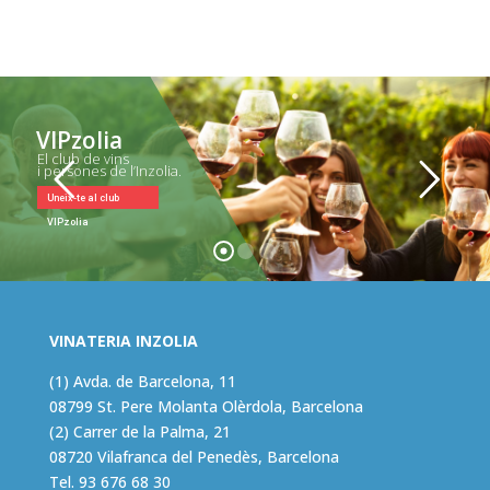
VIPzolia
El club de vins
i persones de l’Inzolia.
Uneix-te al club
VIPzolia
VINATERIA INZOLIA
(1) Avda. de Barcelona, 11
08799 St. Pere Molanta Olèrdola, Barcelona
(2) Carrer de la Palma, 21
08720 Vilafranca del Penedès, Barcelona
Tel.
93 676 68 30