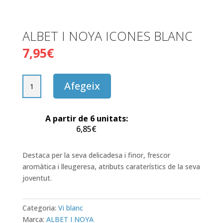
ALBET I NOYA ICONES BLANC
7,95
€
quantitat
Afegeix
de
ALBET
I
A partir de 6 unitats:
NOYA
6,85
€
ICONES
BLANC
Destaca per la seva delicadesa i finor, frescor
aromàtica i lleugeresa, atributs caraterístics de la seva
joventut.
Categoria:
Vi blanc
Marca:
ALBET I NOYA