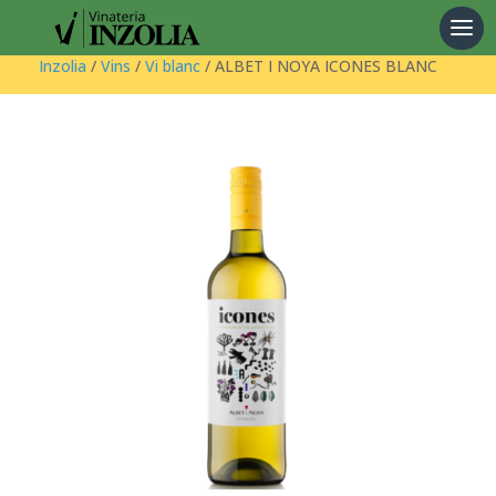
Products
search
Inzolia
/
Vins
/
Vi blanc
/ ALBET I NOYA ICONES BLANC