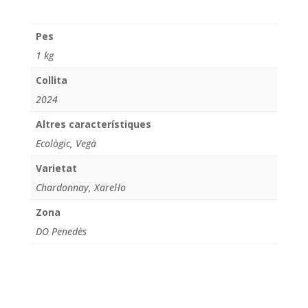
Pes
1 kg
Collita
2024
Altres característiques
Ecològic, Vegà
Varietat
Chardonnay, Xarel·lo
Zona
DO Penedès