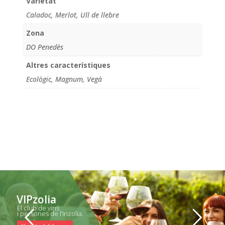
Varietat
Caladoc, Merlot, Ull de llebre
Zona
DO Penedès
Altres característiques
Ecològic, Magnum, Vegà
VIPzolia
El club de vins
i persones de l’Inzolia.