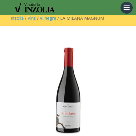
Products
search
Inzolia
/
Vins
/
Vi negre
/ LA MILANA MAGNUM