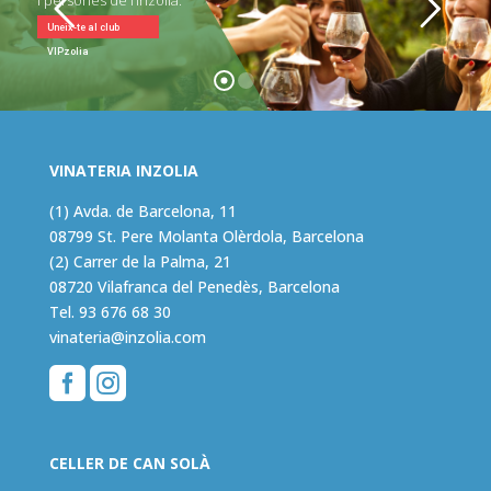
i persones de l’Inzolia.
Uneix-te al club
VIPzolia
VINATERIA INZOLIA
(1) Avda. de Barcelona, 11
08799 St. Pere Molanta Olèrdola, Barcelona
(2) Carrer de la Palma, 21
08720 Vilafranca del Penedès, Barcelona
Tel.
93 676 68 30
vinateria@inzolia.com


CELLER DE CAN SOLÀ