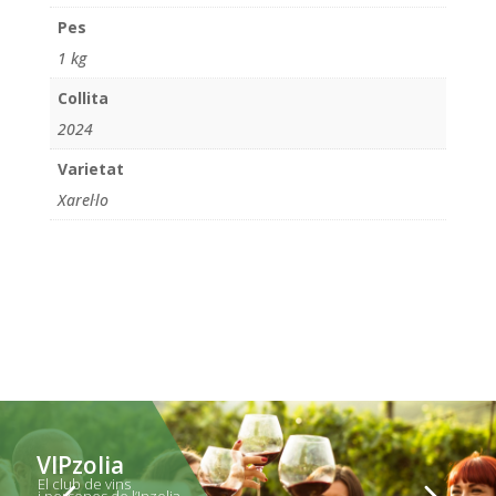
Pes
1 kg
Collita
2024
Varietat
Xarel·lo
VIPzolia
El club de vins