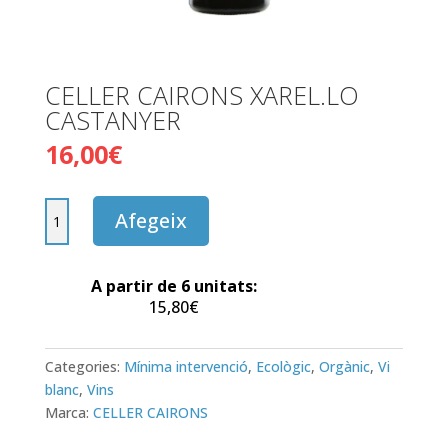
CELLER CAIRONS XAREL.LO
CASTANYER
16,00
€
quantitat
Afegeix
de
CELLER
CAIRONS
A partir de 6 unitats:
XAREL.LO
15,80
€
CASTANYER
Categories:
Mínima intervenció
,
Ecològic
,
Orgànic
,
Vi
blanc
,
Vins
Marca:
CELLER CAIRONS