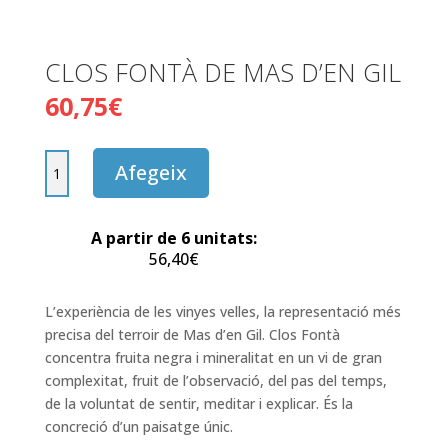
CLOS FONTÀ DE MAS D’EN GIL
60,75
€
quantitat
Afegeix
de
CLOS
FONTÀ
A partir de 6 unitats:
DE
56,40
€
MAS
D'EN
L’experiència de les vinyes velles, la representació més
GIL
precisa del terroir de Mas d’en Gil. Clos Fontà
concentra fruita negra i mineralitat en un vi de gran
complexitat, fruit de l’observació, del pas del temps,
de la voluntat de sentir, meditar i explicar. És la
concreció d’un paisatge únic.