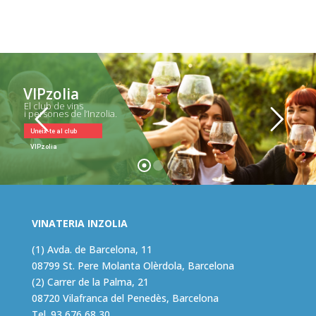
VIPzolia
El club de vins
i persones de l’Inzolia.
Uneix-te al club
VIPzolia
VINATERIA INZOLIA
(1) Avda. de Barcelona, 11
08799 St. Pere Molanta Olèrdola, Barcelona
(2) Carrer de la Palma, 21
08720 Vilafranca del Penedès, Barcelona
Tel.
93 676 68 30