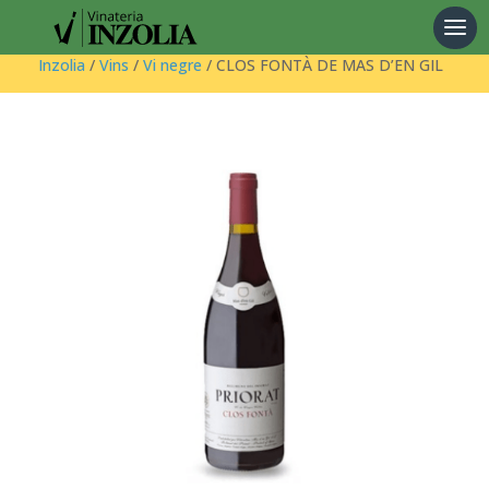
Products
search
Inzolia
/
Vins
/
Vi negre
/ CLOS FONTÀ DE MAS D’EN GIL