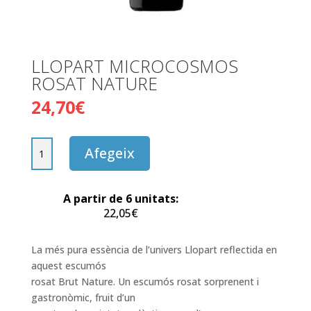
LLOPART MICROCOSMOS
ROSAT NATURE
24,70
€
quantitat
Afegeix
de
LLOPART
MICROCOSMOS
A partir de 6 unitats:
ROSAT
22,05
€
NATURE
La més pura essència de l’univers Llopart reflectida en
aquest escumós
rosat Brut Nature. Un escumós rosat sorprenent i
gastronòmic, fruit d’un