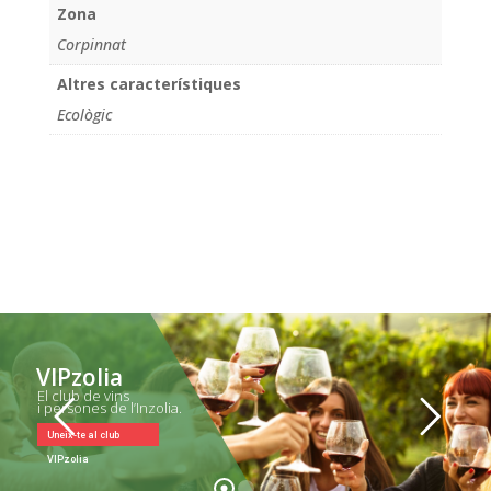
Zona
Corpinnat
Altres característiques
Ecològic
VIPzolia
El club de vins
i persones de l’Inzolia.
Uneix-te al club
VIPzolia