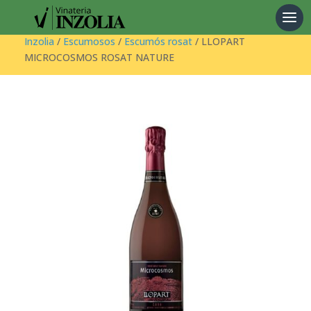
Products
search
Inzolia
/
Escumosos
/
Escumós rosat
/ LLOPART
MICROCOSMOS ROSAT NATURE