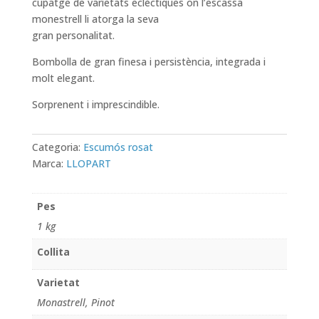
cupatge de varietats eclèctiques on l’escassa
monestrell li atorga la seva
gran personalitat.
Bombolla de gran finesa i persistència, integrada i
molt elegant.
Sorprenent i imprescindible.
Categoria:
Escumós rosat
Marca:
LLOPART
Pes
1 kg
Collita
Varietat
Monastrell, Pinot