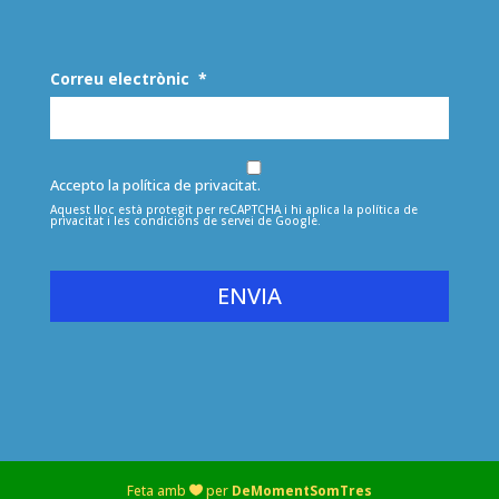
Correu electrònic
*
Accepto la política de privacitat.
Aquest lloc està protegit per reCAPTCHA i hi aplica la
política de
privacitat
i les
condicions de servei
de Google.
tot
Feta amb
per
DeMomentSomTres
