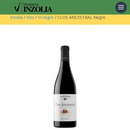
Products
search
Inzolia
/
Vins
/
Vi negre
/ CLOS ANCESTRAL Negre