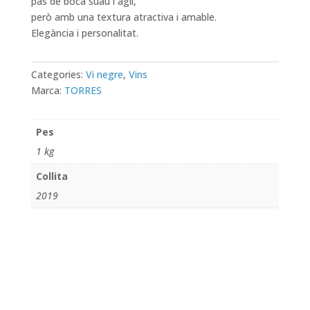
pas de boca suau i àgil,
però amb una textura atractiva i amable.
Elegància i personalitat.
Categories:
Vi negre
,
Vins
Marca:
TORRES
Pes
1 kg
Collita
2019