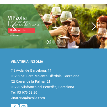
VIPzolia
El club de vins
i persones de l’Inzolia.
Uneix-te al club
VIPzolia
VINATERIA INZOLIA
(1) Avda. de Barcelona, 11
08799 St. Pere Molanta Olèrdola, Barcelona
(2) Carrer de la Palma, 21
08720 Vilafranca del Penedès, Barcelona
Tel.
93 676 68 30
vinateria@inzolia.com