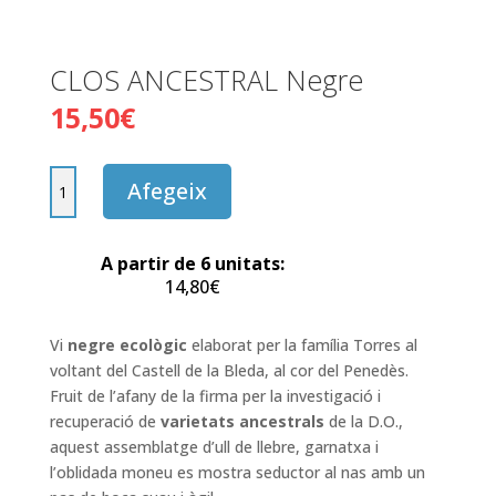
CLOS ANCESTRAL Negre
15,50
€
quantitat
Afegeix
de
CLOS
ANCESTRAL
A partir de 6 unitats:
Negre
14,80
€
Vi
negre ecològic
elaborat per la família Torres al
voltant del Castell de la Bleda, al cor del Penedès.
Fruit de l’afany de la firma per la investigació i
recuperació de
varietats ancestrals
de la D.O.,
aquest assemblatge d’ull de llebre, garnatxa i
l’oblidada moneu es mostra seductor al nas amb un