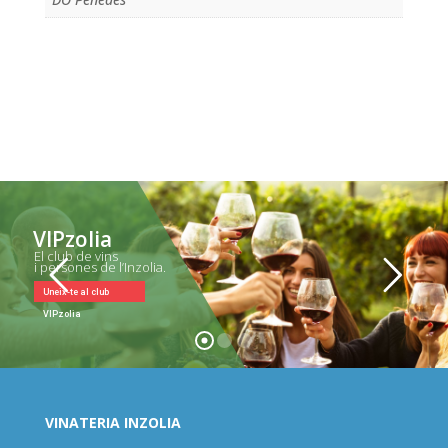
VIPzolia
El club de vins
i persones de l’Inzolia.
Uneix-te al club
VIPzolia
VINATERIA INZOLIA