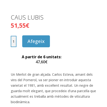
CAUS LUBIS
51,55
€
quantitat
Afegeix
de
CAUS
LUBIS
A partir de 6 unitats:
47,60
€
Un Merlot de gran alçada. Carlos Esteva, amant dels
vins del Pomerol, va ser pioner en introduir aquesta
varietat el 1981, amb excel·lent resultat. Un negre de
guarda molt elegant, que procedeix d’una parcel·la que
actualment es treballa amb mètodes de viticultura
biodinàmica.