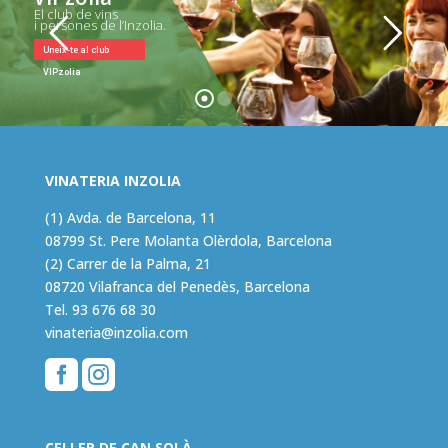
El club de vins
i persones de l’Inzolia.
Uneix-te al club
VIPzolia
VINATERIA INZOLIA
(1) Avda. de Barcelona, 11
08799 St. Pere Molanta Olèrdola, Barcelona
(2) Carrer de la Palma, 21
08720 Vilafranca del Penedès, Barcelona
Tel.
93 676 68 30
vinateria@inzolia.com


CELLER DE CAN SOLÀ