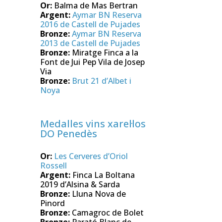
Or:
Balma de Mas Bertran
Argent:
Aymar BN Reserva
2016 de Castell de Pujades
Bronze:
Aymar BN Reserva
2013 de Castell de Pujades
Bronze:
Miratge Finca a la
Font de Jui Pep Vila de Josep
Via
Bronze:
Brut 21 d’Albet i
Noya
Medalles vins xarel·los
DO Penedès
Or:
Les Cerveres d’Oriol
Rossell
Argent:
Finca La Boltana
2019 d’Alsina & Sarda
Bronze:
Lluna Nova de
Pinord
Bronze:
Camagroc de Bolet
Bronze:
Parató Blanc de