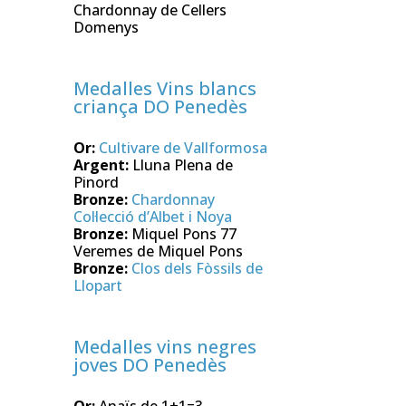
Chardonnay de Cellers
Domenys
Medalles Vins blancs
criança DO Penedès
Or:
Cultivare de Vallformosa
Argent:
Lluna Plena de
Pinord
Bronze:
Chardonnay
Col·lecció d’Albet i Noya
Bronze:
Miquel Pons 77
Veremes de Miquel Pons
Bronze:
Clos dels Fòssils de
Llopart
Medalles vins negres
joves DO Penedès
Or:
Anaïs de 1+1=3