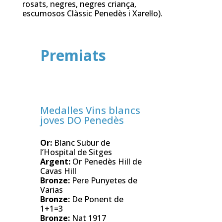
rosats, negres, negres criança,
escumosos Clàssic Penedès i Xarel·lo).
Premiats
Medalles Vins blancs
joves DO Penedès
Or:
Blanc Subur de
l’Hospital de Sitges
Argent:
Or Penedès Hill de
Cavas Hill
Bronze:
Pere Punyetes de
Varias
Bronze:
De Ponent de
1+1=3
Bronze:
Nat 1917