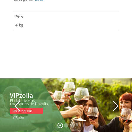
Pes
4 kg
VIPzolia
El club de vins
i persones de l’Inzolia.
Uneix-te al club
VIPzolia