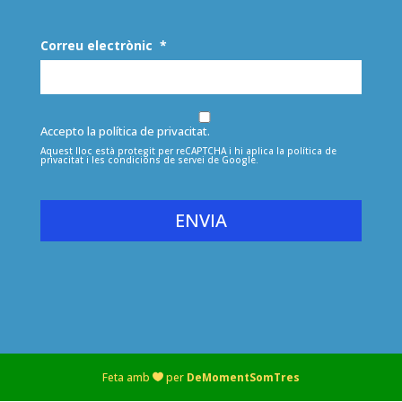
Correu electrònic
*
Accepto la política de privacitat.
Aquest lloc està protegit per reCAPTCHA i hi aplica la
política de
privacitat
i les
condicions de servei
de Google.
tot
Feta amb
per
DeMomentSomTres

el