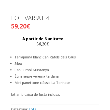
LOT VARIAT 4
59,20
€
A partir de 6 unitats:
56,20
€
Terraprima blanc Can Ràfols dels Caus
Sileo
Can Sumoi Muntanya
Ètim negre verema tardana
Mini panettone clàssic La Torinese
lot amb caixa de fusta inclosa.
Categoria:
Lots