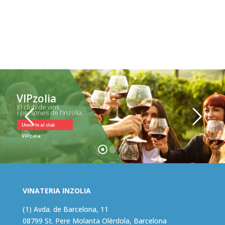
VIPzolia
El club de vins
i persones de l’Inzolia.
Uneix-te al club
VIPzolia
VINATERIA INZOLIA
(1) Avda. de Barcelona, 11
08799 St. Pere Molanta Olèrdola, Barcelona