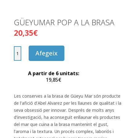
GÜEYUMAR POP A LA BRASA
20,35
€
quantitat
Afegeix
de
GÜEYUMAR
POP
A partir de 6 unitats:
A
19,85
€
LA
BRASA
Les conserves a la brasa de Güeyu Mar són producte
de l’afició d’Abel Alvarez per les llaunes de qualitat i la
seva obsessió per innovar. Després de molts anys
d’investigació, ha aconseguit enllaunar els productes
del mar que cuina a la brasa mantenint el gust,
l’aroma i la textura. Un procés complex, laboriós i