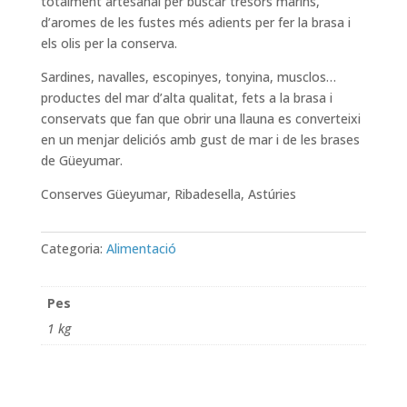
totalment artesanal per buscar tresors marins,
d’aromes de les fustes més adients per fer la brasa i
els olis per la conserva.
Sardines, navalles, escopinyes, tonyina, musclos…
productes del mar d’alta qualitat, fets a la brasa i
conservats que fan que obrir una llauna es converteixi
en un menjar deliciós amb gust de mar i de les brases
de Güeyumar.
Conserves Güeyumar, Ribadesella, Astúries
Categoria:
Alimentació
Pes
1 kg