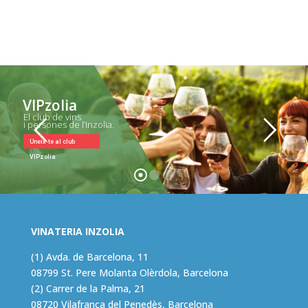
VIPzolia
El club de vins
i persones de l’Inzolia.
Uneix-te al club
VIPzolia
VINATERIA INZOLIA
(1) Avda. de Barcelona, 11
08799 St. Pere Molanta Olèrdola, Barcelona
(2) Carrer de la Palma, 21
08720 Vilafranca del Penedès, Barcelona