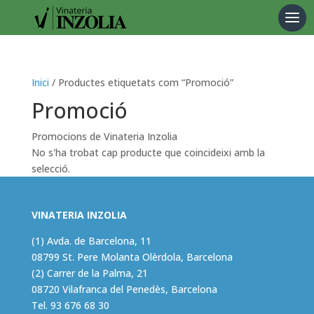
Products
search
Inici
/ Productes etiquetats com “Promoció”
Promoció
Promocions de Vinateria Inzolia
No s'ha trobat cap producte que coincideixi amb la
selecció.
VINATERIA INZOLIA
(1) Avda. de Barcelona, 11
08799 St. Pere Molanta Olèrdola, Barcelona
(2) Carrer de la Palma, 21
08720 Vilafranca del Penedès, Barcelona
Tel.
93 676 68 30