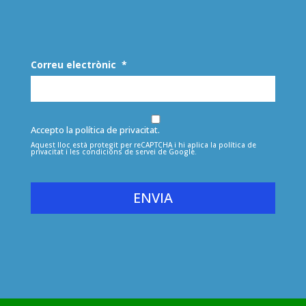
Correu electrònic
*
Accepto la política de privacitat.
Aquest lloc està protegit per reCAPTCHA i hi aplica la
política de
privacitat
i les
condicions de servei
de Google.