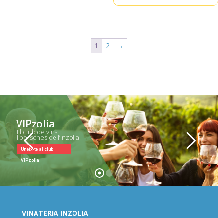
1
2
→
VIPzolia
El club de vins
i persones de l’Inzolia.
Uneix-te al club
VIPzolia
VINATERIA INZOLIA