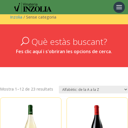
Products
search
Inzolia
/ Sense categoria
Què estàs buscant?
U
Fes clic aquí i s'obriran les opcions de cerca.
Mostra 1–12 de 23 resultats