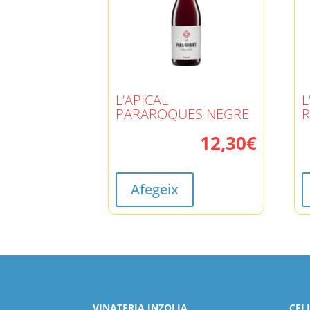
L’APICAL
L
PARAROQUES NEGRE
R
12,30
€
Afegeix
VINATERIA INZOLIA
CEL