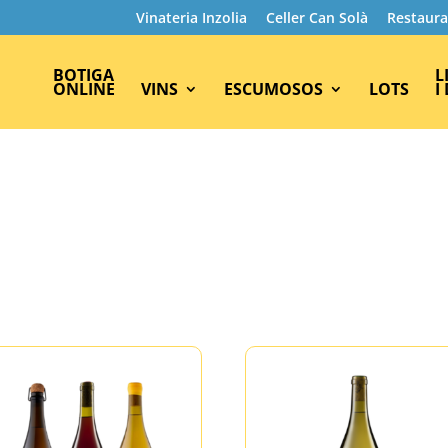
Vinateria Inzolia
Celler Can Solà
Restaura
BOTIGA
L
ONLINE
VINS
ESCUMOSOS
LOTS
I