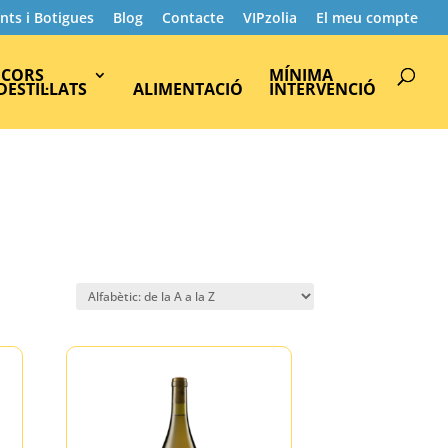
nts i Botigues
Blog
Contacte
VIPzolia
El meu compte
Products
search
ICORS
MÍNIMA
 DESTIL·LATS
ALIMENTACIÓ
INTERVENCIÓ