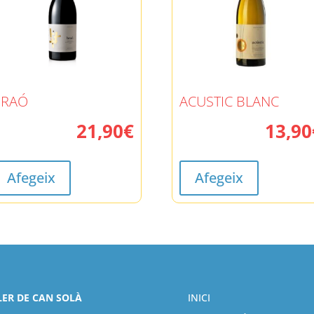
BRAÓ
ACUSTIC BLANC
21,90
€
13,90
Afegeix
Afegeix
LER DE CAN SOLÀ
INICI