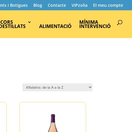
nts i Botigues
Blog
Contacte
VIPzolia
El meu compte
Products
search
ICORS
MÍNIMA
 DESTIL·LATS
ALIMENTACIÓ
INTERVENCIÓ