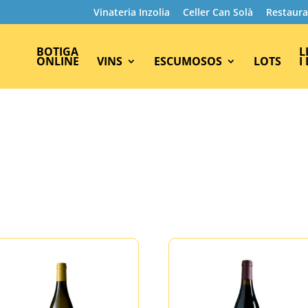
Vinateria Inzolia
Celler Can Solà
Restaura
BOTIGA
L
ONLINE
VINS
ESCUMOSOS
LOTS
I