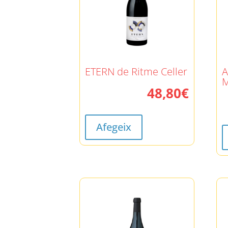
ETERN de Ritme Celler
A
48,80
€
Afegeix